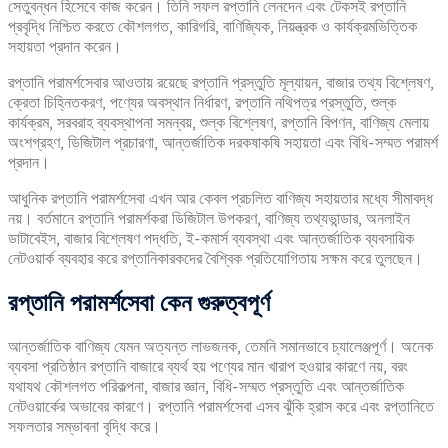
সেতুবন্ধন হিসেবে কাজ করেন। তিনি সফল রপ্তানি লেনদেন এবং টেকসই রপ্তানি
প্রবৃদ্ধি নিশ্চিত করতে কৌশলগত, কারিগরি, বাণিজ্যিক, নিয়ন্ত্রক ও কার্যক্রমভিত্তিক
সহায়তা প্রদান করেন।
রপ্তানি পরামর্শসেবার আওতায় রয়েছে রপ্তানি প্রস্তুতি মূল্যায়ন, বাজার তথ্য বিশ্লেষণ,
ক্রেতা চিহ্নিতকরণ, পণ্যের অবস্থান নির্ধারণ, রপ্তানি নথিপত্র প্রস্তুতি, শুল্ক
কার্যক্রম, সরবরাহ ব্যবস্থাপনা সমন্বয়, শুল্ক বিশ্লেষণ, রপ্তানি বিপণন, বাণিজ্য মেলায়
অংশগ্রহণ, ডিজিটাল প্রচারণা, আন্তর্জাতিক দরকষাকষি সহায়তা এবং বিধি-সম্মত পরামর্শ
প্রদান।
আধুনিক রপ্তানি পরামর্শসেবা এখন আর কেবল প্রচলিত বাণিজ্য সহায়তার মধ্যে সীমাবদ্ধ
নয়। বর্তমানে রপ্তানি পরামর্শকরা ডিজিটাল উপকরণ, বাণিজ্য তথ্যভান্ডার, অনলাইন
ডাটাবেইস, বাজার বিশ্লেষণ পদ্ধতি, ই-কমার্স ব্যবস্থা এবং আন্তর্জাতিক ব্যবসায়িক
নেটওয়ার্ক ব্যবহার করে রপ্তানিকারকদের বৈশ্বিক প্রতিযোগিতায় সক্ষম করে তুলছেন।
রপ্তানি
পরামর্শসেবা
কেন
গুরুত্বপূর্ণ
আন্তর্জাতিক বাণিজ্য যেমন অত্যন্ত লাভজনক, তেমনি সমানভাবে চ্যালেঞ্জপূর্ণ। অনেক
ব্যবসা প্রতিষ্ঠান রপ্তানি বাজারে ব্যর্থ হয় পণ্যের মান খারাপ হওয়ার কারণে নয়, বরং
যথাযথ কৌশলগত পরিকল্পনা, বাজার জ্ঞান, বিধি-সম্মত প্রস্তুতি এবং আন্তর্জাতিক
নেটওয়ার্কের অভাবের কারণে। রপ্তানি পরামর্শসেবা এসব ঝুঁকি হ্রাস করে এবং রপ্তানিতে
সফলতার সম্ভাবনা বৃদ্ধি করে।