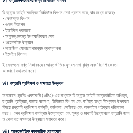
v
।
রপ্তানিকারকদের
জন্য
ডিজিটাল
বিপণন
টি অ্যান্ড আইবি সমন্বিত ডিজিটাল বিপণন সেবা প্রদান করে, যার মধ্যে রয়েছেঃ
• ফেইসবুক বিপণন
• গুগল বিজ্ঞাপন
• ইউটিউব প্রচারণা
• অনুসন্ধানযন্ত্র উপযোগীকরণ সেবা
• ওয়েবসাইট উন্নয়ন
• সামাজিক যোগাযোগমাধ্যম ব্যবস্থাপনা
• ইমেইল বিপণন
ই সেবাগুলো রপ্তানিকারকদের আন্তর্জাতিক দৃশ্যমানতা বৃদ্ধি এবং বিদেশি ক্রেতা
আকর্ষণে সহায়তা করে।
vi
।
রপ্তানি
প্রশিক্ষণ
ও
সক্ষমতা
উন্নয়ন
অনলাইন ট্রেনিং একাডেমি (ওটিএ)-এর মাধ্যমে টি অ্যান্ড আইবি আন্তর্জাতিক বাণিজ্য,
রপ্তানি প্রক্রিয়া, বাজার গবেষণা, ডিজিটাল বিপণন এবং বাণিজ্য তথ্য বিশ্লেষণ উপকরণ
বিষয়ে রপ্তানি প্রশিক্ষণ কর্মসূচি, কর্মশালা, সেমিনার এবং অনলাইন পাঠক্রম পরিচালনা
করে। এসব প্রশিক্ষণ কার্যক্রম উদ্যোক্তা এবং ক্ষুদ্র ও মাঝারি উদ্যোগকে রপ্তানি জ্ঞান
ও পেশাগত সক্ষমতা উন্নয়নে সহায়তা করে।
vii
।
আন্তর্জাতিক
ব্যবসায়িক
যোগাযোগ