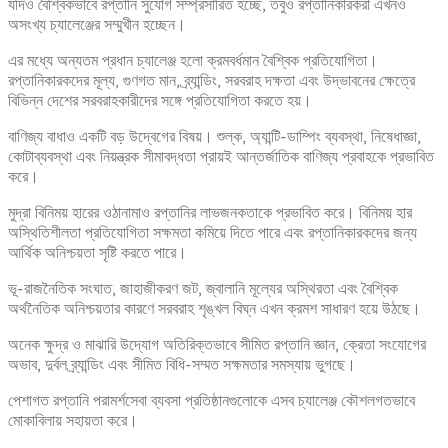
যদিও বৈশ্বিকভাবে রপ্তানি সুযোগ সম্প্রসারিত হচ্ছে, তবুও রপ্তানিকারকরা এখনও
অসংখ্য চ্যালেঞ্জের সম্মুখীন হচ্ছেন।
এর মধ্যে অন্যতম প্রধান চ্যালেঞ্জ হলো ক্রমবর্ধমান বৈশ্বিক প্রতিযোগিতা।
রপ্তানিকারকদের মূল্য, গুণগত মান, ব্র্যান্ডিং, সরবরাহ দক্ষতা এবং উদ্ভাবনের ক্ষেত্রে
বিভিন্ন দেশের সরবরাহকারীদের সঙ্গে প্রতিযোগিতা করতে হয়।
বাণিজ্য বাধাও একটি বড় উদ্বেগের বিষয়। শুল্ক, অ্যান্টি-ডাম্পিং ব্যবস্থা, নিষেধাজ্ঞা,
কোটাব্যবস্থা এবং নিয়ন্ত্রক সীমাবদ্ধতা প্রায়ই আন্তর্জাতিক বাণিজ্য প্রবাহকে প্রভাবিত
করে।
মুদ্রা বিনিময় হারের ওঠানামাও রপ্তানির লাভজনকতাকে প্রভাবিত করে। বিনিময় হার
অস্থিতিশীলতা প্রতিযোগিতা সক্ষমতা কমিয়ে দিতে পারে এবং রপ্তানিকারকদের জন্য
আর্থিক অনিশ্চয়তা সৃষ্টি করতে পারে।
ভূ-রাজনৈতিক সংঘাত, জাহাজীকরণ জট, জ্বালানি মূল্যের অস্থিরতা এবং বৈশ্বিক
অর্থনৈতিক অনিশ্চয়তার কারণে সরবরাহ শৃঙ্খল বিঘ্ন এখন ক্রমশ সাধারণ হয়ে উঠছে।
অনেক ক্ষুদ্র ও মাঝারি উদ্যোগ অতিরিক্তভাবে সীমিত রপ্তানি জ্ঞান, ক্রেতা সংযোগের
অভাব, দুর্বল ব্র্যান্ডিং এবং সীমিত বিধি-সম্মত সক্ষমতার সমস্যায় ভুগছে।
পেশাগত রপ্তানি পরামর্শসেবা ব্যবসা প্রতিষ্ঠানগুলোকে এসব চ্যালেঞ্জ কৌশলগতভাবে
মোকাবিলায় সহায়তা করে।