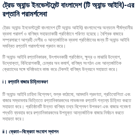
ট্রেড
অ্যান্ড
ইনভেস্টমেন্ট
বাংলাদেশ (
টি
অ্যান্ড
আইবি)-
এর
রপ্তানি
পরামর্শসেবা
ট্রেড অ্যান্ড ইনভেস্টমেন্ট বাংলাদেশ (টি অ্যান্ড আইবি) বাংলাদেশের অন্যতম শীর্ষস্থানীয়
ব্যবসা পরামর্শ ও বাণিজ্য সহায়তাকারী প্রতিষ্ঠানে পরিণত হয়েছে। বৈশ্বিক বাজারে
সম্প্রসারণে আগ্রহী দেশীয় ও আন্তর্জাতিক ব্যবসা প্রতিষ্ঠানের জন্য টি অ্যান্ড আইবি
সমন্বিত রপ্তানি পরামর্শসেবা প্রদান করে।
টি অ্যান্ড আইবি রপ্তানিকারক, উৎপাদনকারী প্রতিষ্ঠান, ক্ষুদ্র ও মাঝারি উদ্যোগ,
উদ্যোক্তা, বিনিয়োগকারী, চেম্বার অব কমার্স, বাণিজ্য সংগঠন এবং আন্তর্জাতিক
ক্রেতাদের সঙ্গে ঘনিষ্ঠভাবে কাজ করে টেকসই বাণিজ্য উন্নয়নে সহায়তা করে।
i
।
রপ্তানি
বাজার
চিহ্নিতকরণ
টি অ্যান্ড আইবি চাহিদা বিশ্লেষণ, শুল্ক কাঠামো, আমদানি প্রবণতা, প্রতিযোগিতা এবং
বাজার সম্ভাবনার ভিত্তিতে রপ্তানিকারকদের লাভজনক রপ্তানি গন্তব্য চিহ্নিত করতে
সহায়তা করে। প্রতিষ্ঠানটি উন্নত বাণিজ্য তথ্য বিশ্লেষণ উপকরণ এবং বাজার গবেষণা
পদ্ধতি ব্যবহার করে রপ্তানিকারকদের উপযুক্ত আন্তর্জাতিক বাজার নির্বাচন করতে
সহায়তা করে।
ii
।
ক্রেতা–
বিক্রেতা
সংযোগ
স্থাপন