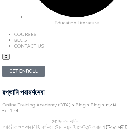
Education Literature
COURSES
BLOG
CONTACT US
X
GET ENROLL
রপ্তানি পরামর্শসেবা
Online Training Academy (OTA)
>
Blog
>
Blog
>
রপ্তানি
পরামর্শসেবা
মোঃ জয়নাল আব্দীন
প্রতিষ্ঠাতা ও প্রধান নির্বাহী কর্মকর্তা, ট্রেড অ্যান্ড ইনভেস্টমেন্ট বাংলাদেশ
(টিএণ্ডআইবি)