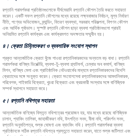
রপ্তানি পরামর্শকরা প্রতিষ্ঠানগুলোকে দীর্ঘমেয়াদি রপ্তানি কৌশল তৈরি করতে সহায়তা
করেন। একটি সফল রপ্তানি কৌশলের মধ্যে রয়েছে লক্ষ্যবাজার নির্বাচন, মূল্য নির্ধারণ
নীতি, পণ্যের অভিযোজন, ব্র্যান্ডিং, বিতরণ ব্যবস্থা, সরবরাহ পরিকল্পনা, বিপণন কৌশল
এবং আর্থিক পূর্বাভাস। সুস্পষ্ট রপ্তানি কৌশল ছাড়া ব্যবসা প্রতিষ্ঠানগুলো প্রায়ই
অনিয়মিত রপ্তানি কার্যক্রম এবং কার্যক্রমগত অদক্ষতার সম্মুখীন হয়।
৪। ক্রেতা চিহ্নিতকরণ ও ব্যবসায়িক সংযোগ স্থাপন
প্রকৃত আন্তর্জাতিক ক্রেতা খুঁজে পাওয়া রপ্তানিকারকদের অন্যতম বড় বাধা। রপ্তানি
পরামর্শকরা বাণিজ্য ডিরেক্টরি, ব্যবসা-টু-ব্যবসা প্ল্যাটফর্ম, চেম্বার অব কমার্স, বাণিজ্য
মিশন, বাণিজ্য মেলা এবং প্রাতিষ্ঠানিক নেটওয়ার্কের মাধ্যমে রপ্তানিকারকদের বিদেশি
ক্রেতাদের সঙ্গে সংযুক্ত করেন। ক্রেতা সংযোগসেবা রপ্তানিকারকদের আমদানিকারক,
পরিবেশক, পাইকারি বিক্রেতা, খুচরা বিক্রেতা এবং ক্রয়কারী সংস্থার সঙ্গে বাণিজ্যিক
সম্পর্ক স্থাপনে সহায়তা করে।
৫। রপ্তানি নথিপত্র সহায়তা
আন্তর্জাতিক বাণিজ্যে বিস্তৃত নথিপত্রের প্রয়োজন হয়, যার মধ্যে রয়েছে বাণিজ্যিক
চালান, প্যাকিং তালিকা, জাহাজীকরণ নথি, উৎপত্তি সনদ, বীমা নথি, পরিদর্শন সনদ,
রপ্তানি অনুমতিপত্র, শুল্ক ঘোষণা এবং ব্যাংকিং নথি। রপ্তানি পরামর্শকরা ব্যবসা
প্রতিষ্ঠানকে সঠিক রপ্তানি নথিপত্র প্রস্তুতে সহায়তা করেন, যাতে শুল্ক জটিলতা এবং