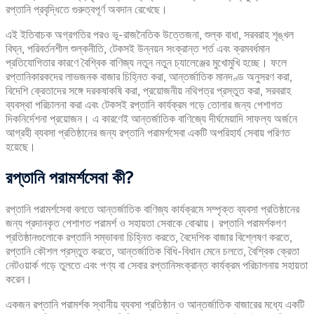
রপ্তানি প্রবৃদ্ধিতে গুরুত্বপূর্ণ অবদান রেখেছে।
এই ইতিবাচক অগ্রগতির পরও ভূ-রাজনৈতিক উত্তেজনা, শুল্ক বাধা, সরবরাহ শৃঙ্খল
বিঘ্ন, পরিবর্তনশীল শুল্কনীতি, টেকসই উন্নয়ন সংক্রান্ত শর্ত এবং ক্রমবর্ধমান
প্রতিযোগিতার কারণে বৈশ্বিক বাণিজ্য নতুন নতুন চ্যালেঞ্জের মুখোমুখি হচ্ছে। ফলে
রপ্তানিকারকদের লাভজনক বাজার চিহ্নিত করা, আন্তর্জাতিক মানদণ্ড অনুসরণ করা,
বিদেশি ক্রেতাদের সঙ্গে দরকষাকষি করা, প্রয়োজনীয় নথিপত্র প্রস্তুত করা, সরবরাহ
ব্যবস্থা পরিচালনা করা এবং টেকসই রপ্তানি কার্যক্রম গড়ে তোলার জন্য পেশাগত
দিকনির্দেশনা প্রয়োজন। এ কারণেই আন্তর্জাতিক বাণিজ্যে দীর্ঘমেয়াদি সাফল্য অর্জনে
আগ্রহী ব্যবসা প্রতিষ্ঠানের জন্য রপ্তানি পরামর্শসেবা একটি অপরিহার্য সেবায় পরিণত
হয়েছে।
রপ্তানি
পরামর্শসেবা
কী?
রপ্তানি পরামর্শসেবা বলতে আন্তর্জাতিক বাণিজ্য কার্যক্রমে সম্পৃক্ত ব্যবসা প্রতিষ্ঠানের
জন্য প্রদানকৃত পেশাগত পরামর্শ ও সহায়তা সেবাকে বোঝায়। রপ্তানি পরামর্শকগণ
প্রতিষ্ঠানগুলোকে রপ্তানি সম্ভাবনা চিহ্নিত করতে, বৈদেশিক বাজার বিশ্লেষণ করতে,
রপ্তানি কৌশল প্রস্তুত করতে, আন্তর্জাতিক বিধি-বিধান মেনে চলতে, বৈশ্বিক ক্রেতা
নেটওয়ার্ক গড়ে তুলতে এবং পণ্য বা সেবার রপ্তানিসংক্রান্ত কার্যক্রম পরিচালনায় সহায়তা
করেন।
একজন রপ্তানি পরামর্শক স্থানীয় ব্যবসা প্রতিষ্ঠান ও আন্তর্জাতিক বাজারের মধ্যে একটি