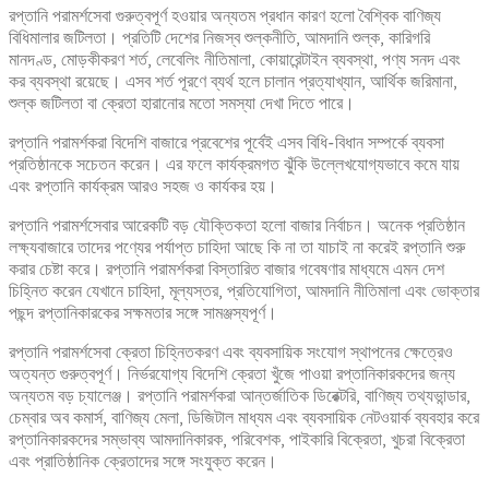
রপ্তানি পরামর্শসেবা গুরুত্বপূর্ণ হওয়ার অন্যতম প্রধান কারণ হলো বৈশ্বিক বাণিজ্য
বিধিমালার জটিলতা। প্রতিটি দেশের নিজস্ব শুল্কনীতি, আমদানি শুল্ক, কারিগরি
মানদণ্ড, মোড়কীকরণ শর্ত, লেবেলিং নীতিমালা, কোয়ারেন্টাইন ব্যবস্থা, পণ্য সনদ এবং
কর ব্যবস্থা রয়েছে। এসব শর্ত পূরণে ব্যর্থ হলে চালান প্রত্যাখ্যান, আর্থিক জরিমানা,
শুল্ক জটিলতা বা ক্রেতা হারানোর মতো সমস্যা দেখা দিতে পারে।
রপ্তানি পরামর্শকরা বিদেশি বাজারে প্রবেশের পূর্বেই এসব বিধি-বিধান সম্পর্কে ব্যবসা
প্রতিষ্ঠানকে সচেতন করেন। এর ফলে কার্যক্রমগত ঝুঁকি উল্লেখযোগ্যভাবে কমে যায়
এবং রপ্তানি কার্যক্রম আরও সহজ ও কার্যকর হয়।
রপ্তানি পরামর্শসেবার আরেকটি বড় যৌক্তিকতা হলো বাজার নির্বাচন। অনেক প্রতিষ্ঠান
লক্ষ্যবাজারে তাদের পণ্যের পর্যাপ্ত চাহিদা আছে কি না তা যাচাই না করেই রপ্তানি শুরু
করার চেষ্টা করে। রপ্তানি পরামর্শকরা বিস্তারিত বাজার গবেষণার মাধ্যমে এমন দেশ
চিহ্নিত করেন যেখানে চাহিদা, মূল্যস্তর, প্রতিযোগিতা, আমদানি নীতিমালা এবং ভোক্তার
পছন্দ রপ্তানিকারকের সক্ষমতার সঙ্গে সামঞ্জস্যপূর্ণ।
রপ্তানি পরামর্শসেবা ক্রেতা চিহ্নিতকরণ এবং ব্যবসায়িক সংযোগ স্থাপনের ক্ষেত্রেও
অত্যন্ত গুরুত্বপূর্ণ। নির্ভরযোগ্য বিদেশি ক্রেতা খুঁজে পাওয়া রপ্তানিকারকদের জন্য
অন্যতম বড় চ্যালেঞ্জ। রপ্তানি পরামর্শকরা আন্তর্জাতিক ডিরেক্টরি, বাণিজ্য তথ্যভান্ডার,
চেম্বার অব কমার্স, বাণিজ্য মেলা, ডিজিটাল মাধ্যম এবং ব্যবসায়িক নেটওয়ার্ক ব্যবহার করে
রপ্তানিকারকদের সম্ভাব্য আমদানিকারক, পরিবেশক, পাইকারি বিক্রেতা, খুচরা বিক্রেতা
এবং প্রাতিষ্ঠানিক ক্রেতাদের সঙ্গে সংযুক্ত করেন।