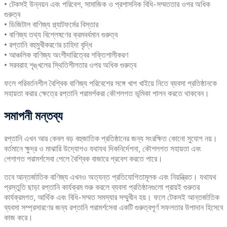
• টেকসই উন্নয়ন এবং পরিবেশ, সামাজিক ও প্রশাসনিক বিধি-সম্মততার ওপর অধিক
গুরুত্ব
• ডিজিটাল বাণিজ্য প্ল্যাটফর্মের বিস্তার
• বাণিজ্য তথ্য বিশ্লেষণের ক্রমবর্ধমান গুরুত্ব
• রপ্তানি বহুমুখীকরণের চাহিদা বৃদ্ধি
• আঞ্চলিক বাণিজ্য অংশীদারিত্বের শক্তিশালীকরণ
• সরবরাহ শৃঙ্খলের স্থিতিশীলতার ওপর অধিক গুরুত্ব
ফলে পরিবর্তনশীল বৈশ্বিক বাণিজ্য পরিবেশের সঙ্গে খাপ খাইয়ে নিতে ব্যবসা প্রতিষ্ঠানকে
সহায়তা করার ক্ষেত্রে রপ্তানি পরামর্শকরা কৌশলগত ভূমিকা পালন করতে থাকবেন।
সমাপনী
মন্তব্য
রপ্তানি এখন আর কেবল বড় বহুজাতিক প্রতিষ্ঠানের জন্য সংরক্ষিত কোনো সুযোগ নয়।
বর্তমানে ক্ষুদ্র ও মাঝারি উদ্যোগও যথাযথ দিকনির্দেশনা, কৌশলগত সহায়তা এবং
পেশাগত পরামর্শসেবা পেলে বৈশ্বিক বাজারে প্রবেশ করতে পারে।
তবে আন্তর্জাতিক বাণিজ্য এখনও অত্যন্ত প্রতিযোগিতামূলক এবং নিয়ন্ত্রিত। যথাযথ
প্রস্তুতি ছাড়া রপ্তানি কার্যক্রম শুরু করলে ব্যবসা প্রতিষ্ঠানগুলো প্রায়ই গুরুতর
কার্যক্রমগত, আর্থিক এবং বিধি-সম্মত সমস্যার সম্মুখীন হয়। ফলে টেকসই আন্তর্জাতিক
ব্যবসা সম্প্রসারণের জন্য রপ্তানি পরামর্শসেবা একটি গুরুত্বপূর্ণ সফলতার উপাদান হিসেবে
কাজ করে।