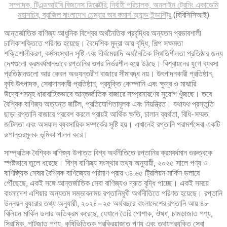
সম্পাদক, টিএন্ডআইবি বিজনেস ডিরেক্টরি
;
নির্বাহী পরিচালক, অনলাইন ট্রেনিং একাডেমি
মহাসচিব, ব্রাজিল বাংলাদেশ চেম্বার অব কমার্স অ্যান্ড ইন্ডাস্ট্রি
(বিবিসিসিআই)
আন্তর্জাতিক বাণিজ্য আধুনিক বিশ্বের অর্থনৈতিক প্রবৃদ্ধির অন্যতম প্রভাবশালী
চালিকাশক্তিতে পরিণত হয়েছে। বৈদেশিক মুদ্রা আয় বৃদ্ধি, শিল্প সক্ষমতা
শক্তিশালীকরণ, কর্মসংস্থান সৃষ্টি এবং দীর্ঘমেয়াদি অর্থনৈতিক স্থিতিশীলতা প্রতিষ্ঠার জন্য
দেশগুলো ক্রমবর্ধমানভাবে রপ্তানির ওপর নির্ভরশীল হয়ে উঠছে। বিশ্বায়নের যুগে ব্যবসা
প্রতিষ্ঠানগুলো আর কেবল অভ্যন্তরীণ বাজারে সীমাবদ্ধ নয়। উৎপাদনকারী প্রতিষ্ঠান,
কৃষি উৎপাদক, সেবাদানকারী প্রতিষ্ঠান, প্রযুক্তি কোম্পানি এবং ক্ষুদ্র ও মাঝারি
উদ্যোগসমূহ ধারাবাহিকভাবে আন্তর্জাতিক বাজারে সম্প্রসারণের সুযোগ খুঁজছে। তবে
বৈশ্বিক বাণিজ্য অত্যন্ত জটিল, প্রতিযোগিতামূলক এবং নিয়ন্ত্রিত। যথাযথ প্রস্তুতি
ছাড়া রপ্তানি বাজারে প্রবেশ করলে প্রায়ই আর্থিক ক্ষতি, চালান ব্যর্থতা, বিধি-সম্মত
জটিলতা এবং অসফল ব্যবসায়িক সম্পর্কের সৃষ্টি হয়। এখানেই রপ্তানি পরামর্শসেবা একটি
রূপান্তরমূলক ভূমিকা পালন করে।
সাম্প্রতিক বৈশ্বিক বাণিজ্য উপাত্ত বিশ্ব অর্থনীতিতে রপ্তানির ক্রমবর্ধমান গুরুত্বকে
স্পষ্টভাবে তুলে ধরেছে। বিশ্ব বাণিজ্য সংস্থার তথ্য অনুযায়ী, ২০২৫ সালে পণ্য ও
বাণিজ্যিক সেবার বৈশ্বিক বাণিজ্যের পরিমাণ প্রায় ৩৪.৬৫ ট্রিলিয়ন মার্কিন ডলারে
পৌঁছেছে, একই সঙ্গে আন্তর্জাতিক সেবা বাণিজ্যও দ্রুত বৃদ্ধি পাচ্ছে। একই সময়ে
বাংলাদেশ এশিয়ার অন্যতম সম্ভাবনাময় রপ্তানিমুখী অর্থনীতিতে পরিণত হয়েছে। রপ্তানি
উন্নয়ন ব্যুরোর তথ্য অনুযায়ী, ২০২৪–২৫ অর্থবছরে বাংলাদেশের রপ্তানি আয় ৪৮
বিলিয়ন মার্কিন ডলার অতিক্রম করেছে, যেখানে তৈরি পোশাক, ঔষধ, চামড়াজাত পণ্য,
সিরামিক, পাটজাত পণ্য, কৃষিভিত্তিক প্রক্রিয়াজাত পণ্য এবং তথ্যপ্রযুক্তি সেবা