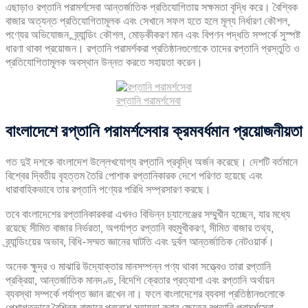
এছাড়াও রপ্তানি পরামর্শসেবা আন্তর্জাতিক প্রতিযোগিতায় সক্ষমতা বৃদ্ধি করে। বৈশ্বিক
বাজার অত্যন্ত প্রতিযোগিতামূলক এবং সেখানে সফল হতে হলে মূল্য নির্ধারণ কৌশল,
পণ্যের অভিযোজন, ব্র্যান্ডিং কৌশল, মোড়কীকরণ মান এবং বিপণন পদ্ধতি সম্পর্কে সুস্পষ্ট
ধারণা থাকা প্রয়োজন। রপ্তানি পরামর্শকরা প্রতিষ্ঠানগুলোকে তাদের রপ্তানি প্রস্তুতি ও
প্রতিযোগিতামূলক অবস্থান উন্নত করতে সহায়তা করেন।
রপ্তানি পরামর্শসেবা
বাংলাদেশে
রপ্তানি
পরামর্শসেবার
ক্রমবর্ধমান
প্রয়োজনীয়তা
গত দুই দশকে বাংলাদেশ উল্লেখযোগ্য রপ্তানি প্রবৃদ্ধি অর্জন করেছে। দেশটি বর্তমানে
বিশ্বের দ্বিতীয় বৃহত্তম তৈরি পোশাক রপ্তানিকারক দেশে পরিণত হয়েছে এবং
ধারাবাহিকভাবে তার রপ্তানি পণ্যের পরিধি সম্প্রসারণ করছে।
তবে বাংলাদেশের রপ্তানিকারকরা এখনও বিভিন্ন চ্যালেঞ্জের সম্মুখীন হচ্ছেন, যার মধ্যে
রয়েছে সীমিত বাজার নির্ভরতা, অপর্যাপ্ত রপ্তানি বহুমুখীকরণ, সীমিত বাজার তথ্য,
ব্র্যান্ডিংয়ের অভাব, বিধি-সম্মত জ্ঞানের ঘাটতি এবং দুর্বল আন্তর্জাতিক নেটওয়ার্ক।
অনেক ক্ষুদ্র ও মাঝারি উদ্যোক্তার মানসম্পন্ন পণ্য থাকা সত্ত্বেও তারা রপ্তানি
প্রক্রিয়া, আন্তর্জাতিক মানদণ্ড, বিদেশি ক্রেতার প্রত্যাশা এবং রপ্তানি অর্থায়ন
ব্যবস্থা সম্পর্কে পর্যাপ্ত জ্ঞান রাখেন না। ফলে বাংলাদেশের ব্যবসা প্রতিষ্ঠানগুলোকে