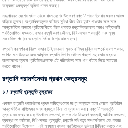
পেশাগতভাবে বৈশ্বিক বাজারে প্রবেশে সহায়তা করার ক্ষেত্রে রপ্তানি পরামর্শসেবা
অত্যন্ত গুরুত্বপূর্ণ ভূমিকা পালন করছে।
স্বল্পোন্নত দেশের মর্যাদা থেকে বাংলাদেশের উত্তরণ রপ্তানি পরামর্শসেবার গুরুত্ব আরও
বাড়িয়ে তুলবে। অগ্রাধিকারমূলক বাণিজ্য সুবিধা ধীরে ধীরে হ্রাস পাওয়ার সঙ্গে সঙ্গে
আন্তর্জাতিক বাজারে প্রতিযোগিতায় টিকে থাকতে রপ্তানিকারকদের আরও শক্তিশালী
প্রতিযোগিতা সক্ষমতা, বাজার বহুমুখীকরণ কৌশল, বিধি-সম্মত প্রস্তুতি এবং মূল্য
সংযোজিত পণ্যের অবস্থান নির্ধারণের প্রয়োজন হবে।
রপ্তানি পরামর্শকরা বিকল্প বাজার চিহ্নিতকরণ, মুক্ত বাণিজ্য চুক্তি সম্পর্কে ধারণা প্রদান,
গুণগত মান উন্নয়ন এবং আধুনিক রপ্তানি বিপণন কৌশল গ্রহণে সহায়তার মাধ্যমে
বাংলাদেশের ব্যবসা প্রতিষ্ঠানগুলোকে এই পরিবর্তনের সঙ্গে খাপ খাইয়ে নিতে সহায়তা
করতে পারেন।
রপ্তানি
পরামর্শসেবার
প্রধান
ক্ষেত্রসমূহ
১।
রপ্তানি
প্রস্তুতি
মূল্যায়ন
একজন রপ্তানি পরামর্শকের প্রথম দায়িত্বগুলোর মধ্যে অন্যতম হলো কোনো প্রতিষ্ঠান
আন্তর্জাতিক বাণিজ্যের জন্য প্রস্তুত কিনা তা মূল্যায়ন করা। রপ্তানি প্রস্তুতি
মূল্যায়নের মধ্যে রয়েছে উৎপাদন সক্ষমতা, গুণগত মান নিয়ন্ত্রণ ব্যবস্থা, আর্থিক সক্ষমতা,
ব্যবস্থাপনা কাঠামো, বিধি-সম্মত প্রস্তুতি, রপ্তানি নথিপত্র সম্পর্কে জ্ঞান এবং বাজার
প্রতিযোগিতা বিশ্লেষণ। এই মূল্যায়ন ব্যবসা প্রতিষ্ঠানকে দুর্বলতা চিহ্নিত করতে এবং