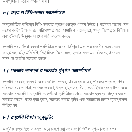
অর্থপ্রদানে বিরোধ এড়ানো যায়।
৬। শুল্ক ও বিধি-সম্মত পরামর্শসেবা
আন্তর্জাতিক বাণিজ্যে বিধি-সম্মততা ক্রমশ গুরুত্বপূর্ণ হয়ে উঠছে। বর্তমানে অনেক দেশ
কঠোর কারিগরি মানদণ্ড, পরিবেশগত শর্ত, সামাজিক দায়বদ্ধতা, খাদ্য নিরাপত্তা বিধিমালা
এবং টেকসই উন্নয়ন সনদের শর্ত আরোপ করছে।
রপ্তানি পরামর্শকরা ব্যবসা প্রতিষ্ঠানকে এসব শর্ত পূরণ এবং প্রয়োজনীয় সনদ যেমন
আইএসও, এইচএসিসিপি, সিই চিহ্ন, জৈব সনদ, হালাল সনদ এবং টেকসই উন্নয়ন
মানদণ্ড অর্জনে সহায়তা করেন।
৭। সরবরাহ ব্যবস্থা ও সরবরাহ শৃঙ্খল পরামর্শসেবা
রপ্তানি সরবরাহ ব্যবস্থা একটি জটিল ক্ষেত্র, যার মধ্যে রয়েছে পরিবহন পদ্ধতি, পণ্য
পরিবহন ব্যবস্থাপনা, গুদামজাতকরণ, শুল্ক ছাড়পত্র, বীমা, কনটেইনার ব্যবস্থাপনা এবং
সরবরাহ সময়সূচি। রপ্তানি পরামর্শকরা প্রতিষ্ঠানগুলোকে সরবরাহ ব্যবস্থা উন্নত করতে
সহায়তা করেন, যাতে ব্যয় হ্রাস, সরবরাহ দক্ষতা বৃদ্ধি এবং সময়মতো চালান ব্যবস্থাপনা
নিশ্চিত হয়।
৮। রপ্তানি বিপণন ও ব্র্যান্ডিং
আধুনিক রপ্তানিতে সফলতা অনেকাংশে ব্র্যান্ডিং এবং ডিজিটাল দৃশ্যমানতার ওপর