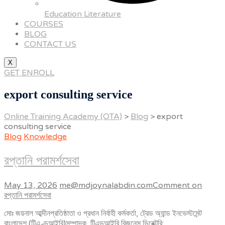
Education Literature
COURSES
BLOG
CONTACT US
X
GET ENROLL
export consulting service
Online Training Academy (OTA)
>
Blog
>
export
consulting service
Blog
Knowledge
রপ্তানি পরামর্শসেবা
May 13, 2026
me@mdjoynalabdin.com
Comment
on
রপ্তানি পরামর্শসেবা
মোঃ জয়নাল আব্দীনপ্রতিষ্ঠাতা ও প্রধান নির্বাহী কর্মকর্তা, ট্রেড অ্যান্ড ইনভেস্টমেন্ট
বাংলাদেশ (টিএণ্ডআইবি)সম্পাদক, টিএন্ডআইবি বিজনেস ডিরেক্টরি;