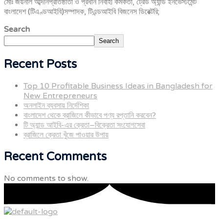
মোঃ জয়নাল আব্দীনপ্রতিষ্ঠাতা ও প্রধান নির্বাহী কর্মকর্তা, ট্রেড অ্যান্ড ইনভেস্টমেন্ট
বাংলাদেশ (টিএণ্ডআইবি)সম্পাদক, টিএন্ডআইবি বিজনেস ডিরেক্টরি;
Search
Search
Recent Posts
Top 10 Profitable Business Ideas in Bangladesh for
New Entrepreneurs
অনলাইন ব্যবসায় নির্দেশিকা
বাংলাদেশ থেকে ব্রাজিলে কীভাবে পণ্য রপ্তানি করবেন?
টি অ্যান্ড আইবি-এর ক্রেতা–বিক্রেতা সংযোগসেবা
ব্রাজিলে ক্রেতা খুঁজে পাওয়ার উপায়
Recent Comments
No comments to show.