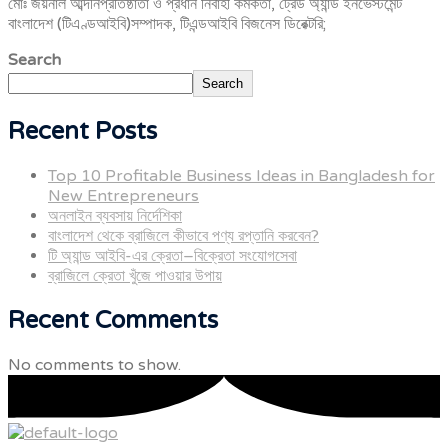
মোঃ জয়নাল আব্দীনপ্রতিষ্ঠাতা ও প্রধান নির্বাহী কর্মকর্তা, ট্রেড অ্যান্ড ইনভেস্টমেন্ট
বাংলাদেশ (টিএণ্ডআইবি)সম্পাদক, টিএন্ডআইবি বিজনেস ডিরেক্টরি;
Search
Search
Recent Posts
Top 10 Profitable Business Ideas in Bangladesh for
New Entrepreneurs
অনলাইন ব্যবসায় নির্দেশিকা
বাংলাদেশ থেকে ব্রাজিলে কীভাবে পণ্য রপ্তানি করবেন?
টি অ্যান্ড আইবি-এর ক্রেতা–বিক্রেতা সংযোগসেবা
ব্রাজিলে ক্রেতা খুঁজে পাওয়ার উপায়
Recent Comments
No comments to show.