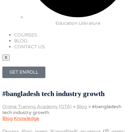
Education Literature
COURSES
BLOG
CONTACT US
X
GET ENROLL
#bangladesh tech industry growth
Online Training Academy (OTA)
>
Blog
>
#bangladesh
tech industry growth
Blog
Knowledge