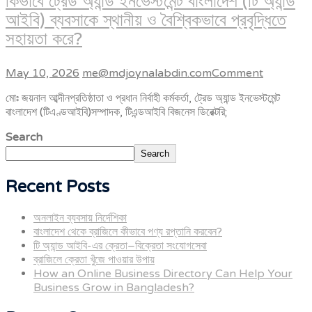
কিভাবে ট্রেড অ্যান্ড ইনভেস্টমেন্ট বাংলাদেশ (টি অ্যান্ড
আইবি) ব্যবসাকে স্থানীয় ও বৈশ্বিকভাবে প্রবৃদ্ধিতে
সহায়তা করে?
May 10, 2026
me@mdjoynalabdin.com
Comment
মোঃ জয়নাল আব্দীনপ্রতিষ্ঠাতা ও প্রধান নির্বাহী কর্মকর্তা, ট্রেড অ্যান্ড ইনভেস্টমেন্ট
বাংলাদেশ (টিএণ্ডআইবি)সম্পাদক, টিএন্ডআইবি বিজনেস ডিরেক্টরি;
Search
Search
Recent Posts
অনলাইন ব্যবসায় নির্দেশিকা
বাংলাদেশ থেকে ব্রাজিলে কীভাবে পণ্য রপ্তানি করবেন?
টি অ্যান্ড আইবি-এর ক্রেতা–বিক্রেতা সংযোগসেবা
ব্রাজিলে ক্রেতা খুঁজে পাওয়ার উপায়
How an Online Business Directory Can Help Your
Business Grow in Bangladesh?