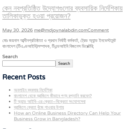
কেন নবপ্রতিষ্ঠিত উদ্যোগগুলোর ব্যবসায়িক নির্দেশিকায়
তালিকাভুক্ত হওয়া প্রয়োজন?
May 30, 2026
me@mdjoynalabdin.com
Comment
মোঃ জয়নাল আব্দীনপ্রতিষ্ঠাতা ও প্রধান নির্বাহী কর্মকর্তা, ট্রেড অ্যান্ড ইনভেস্টমেন্ট
বাংলাদেশ (টিএণ্ডআইবি)সম্পাদক, টিএন্ডআইবি বিজনেস ডিরেক্টরি;
Search
Search
Recent Posts
অনলাইন ব্যবসায় নির্দেশিকা
বাংলাদেশ থেকে ব্রাজিলে কীভাবে পণ্য রপ্তানি করবেন?
টি অ্যান্ড আইবি-এর ক্রেতা–বিক্রেতা সংযোগসেবা
ব্রাজিলে ক্রেতা খুঁজে পাওয়ার উপায়
How an Online Business Directory Can Help Your
Business Grow in Bangladesh?